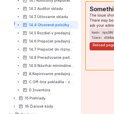
14.1 Kontrolný prepočet
Somethi
14.2 Audítor skladu
The issue sho
14.3 Účtovanie skladu
There may be 
14.4 Otvorené položky účtu obstarania zásob (111, 131...)
ask your admi
14.5 Rozdiel v predajných cenách medzi DL a faktúrami
Trace: d1b8a
14.6 Prepočet predajných cien
Reload pag
14.7 Prepočet do rôznych mien
14.8 Preraďovanie partnerov do rabatných skupín
14.9 Návrhár minimálneho množstva
A Kopírovanie predajných cien z faktúr do výdajok
C Off-line pokladňa - zaúčtovanie denných tržieb
D Inventúra
15 Prehľady
16 Čiarové kódy