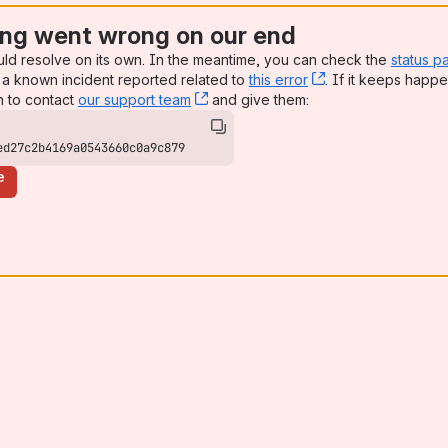
ng went wrong on our end
uld resolve on its own. In the meantime, you can check the
status p
a known incident reported related to
this error
, (opens new win
. If it keeps happe
n to contact
our support team
, (opens new window)
and give them:
ed27c2b4169a0543660c0a9c879
e