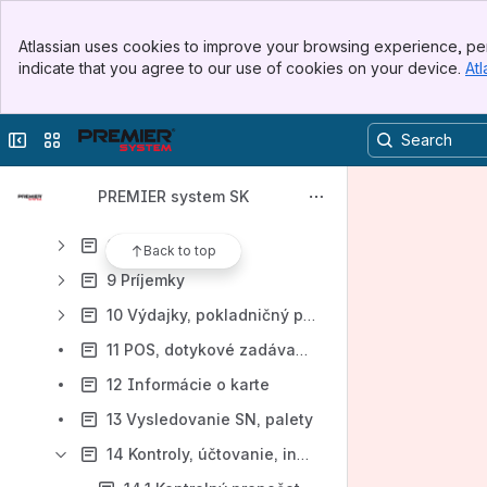
1 Cenník / E-shop
Banner
2 Zákaznícke cenníky
Atlassian uses cookies to improve your browsing experience, per
Top Bar
indicate that you agree to our use of cookies on your device.
Atl
3 Ponuky odberateľom
Sidebar
Main Content
4 Objednávky prijaté / Zmluvy
Collapse sidebar
Switch sites or apps
5 Dopyty / Žiadanky
6 Vystavené objednávky
PREMIER system SK
7 Zoznam skladov / pohybov
8 Skladové karty
Back to top
9 Príjemky
10 Výdajky, pokladničný predaj
11 POS, dotykové zadávanie
12 Informácie o karte
13 Vysledovanie SN, palety
14 Kontroly, účtovanie, inventúra