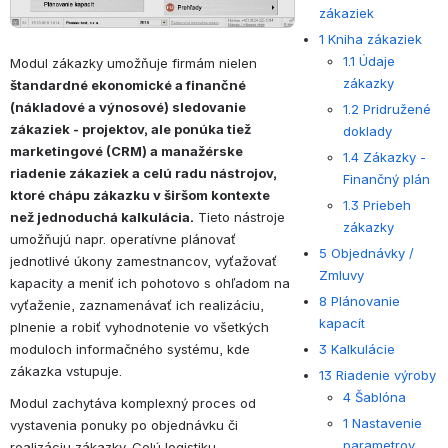
zákaziek
1 Kniha zákaziek
1.1 Údaje
Modul zákazky umožňuje firmám nielen
zákazky
štandardné ekonomické a finančné 
(nákladové a výnosové) sledovanie 
1.2 Pridružené
zákaziek - projektov, ale ponúka tiež 
doklady
marketingové (CRM) a manažérske 
1.4 Zákazky -
riadenie zákaziek a celú radu nástrojov, 
Finančný plán
ktoré chápu zákazku v širšom kontexte 
1.3 Priebeh
než jednoduchá kalkulácia.
 Tieto nástroje 
zákazky
umožňujú napr. operatívne plánovať 
5 Objednávky /
jednotlivé úkony zamestnancov, vyťažovať 
Zmluvy
kapacity a meniť ich pohotovo s ohľadom na 
8 Plánovanie
vyťaženie, zaznamenávať ich realizáciu, 
kapacít
plnenie a robiť vyhodnotenie vo všetkých 
moduloch informačného systému, kde 
3 Kalkulácie
zákazka vstupuje.
13 Riadenie výroby
4 Šablóna
Modul zachytáva komplexný proces od 
1 Nastavenie
vystavenia ponuky po objednávku či 
parametrov
realizáciu zákazky. Celú logistiku 