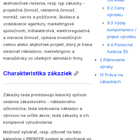
akéhokoľvek riešenia, resp. typ zákazky - 
9.2 Ceny
projekčná činnosť, reklamná činnosť, 
výrobku
montáž, servis a požičovne, školiace a 
9.3 Výdaj
vzdelávacie agentúry, marketingové 
komponentov /
spoločnosti, inštalatérstvá, elektroregulačná 
príjem výrobku
a meracia činnosť, výstava investičných 
celkov alebo akýkoľvek projekt, ktorý je treba 
9.4 Pomocné
sledovať nákladovo, marketingovo a 
funkcie ŠS
manažérsky vo všetkých aktivitách firmy.
2 Plánovanie
výroby
Charakteristika zákaziek
12 Práca na
zákazkách
Zákazky teda predstavujú klasický spôsob 
vedenia zákazkového - nákladového 
účtovníctva, teda sledovania nákladov a 
výnosov na určité akcie, teda zákazky a ich 
komplexné vyhodnotenie.
Možnosť vytvárať, resp. účtovať na tieto 
kategórie v PREMIER system je umožnené vo 