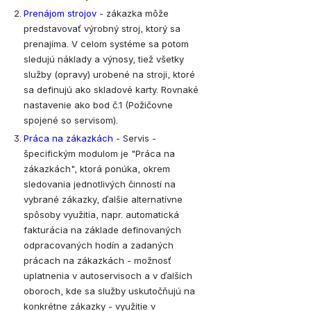
Prenájom strojov
 - zákazka môže 
predstavovať výrobný stroj, ktorý sa 
prenajíma. V celom systéme sa potom 
sledujú náklady a výnosy, tiež všetky 
služby (opravy) urobené na stroji, ktoré 
sa definujú ako skladové karty. Rovnaké 
nastavenie ako bod č.1 (Požičovne 
spojené so servisom).
Práca na zákazkách
 - 
Servis
 - 
špecifickým modulom je "Práca na 
zákazkách", ktorá ponúka, okrem 
sledovania jednotlivých činností na 
vybrané zákazky, ďalšie alternatívne 
spôsoby využitia, napr. automatická 
fakturácia na základe definovaných 
odpracovaných hodín a zadaných 
prácach na zákazkách - možnosť 
uplatnenia v autoservisoch a v ďalších 
oboroch, kde sa služby uskutočňujú na 
konkrétne zákazky - využitie v 