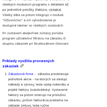
všetkých moduloch programu s detailami až 
po jednotlivé položky (faktúra, výdajka). 
Všetky dáta sa potom integrujú v module 
"Účtovníctvo" a ich vyhodnotenie je 
dostupné takmer vo všetkých zostavách.
Pri zostavení akejkoľvek zostavy ponúka 
program užívateľovi filtráciu na zákazku či 
skupinu zákaziek pri štrukturálnom číslovaní.
Príklady využitia procesných 
zákaziek
Zákazková firma
 -  
zákazka predstavuje 
jednotlivé akcie - na ktorých sa sledujú 
náklady a výnosy, teda výdaj materiálu a 
prijaté faktúry (subdodávky). Vystavené 
faktúry sa potom smerujú na príslušnú 
zákazku, pričom fakturácia prebieha na 
základe zmluvy, teda ručne.