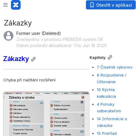
Otevřít v aplikaci
Zákazky
Former user (Deleted)
Zveřejněno v prostoru PREMIER system SK
Datum poslední aktualizace: Thu Jun 18 2020
Zákazky
Kapitoly
7 Číselník výkonov
6 Rozpustenie /
Chyba při načítání rozšíření
Účtovanie
10 Rýchla
Otevřít
kalkulácia
4 Ponuky
odberateľom
14 Informácie o
zákazke
15 Prehľad