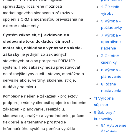
sprevádzajú rozšírené možnosti 
2 Číselník
marketingového sledovania zákazky v 
výroby
spojení s CRM a možnosťou previazania na 
5 Výroba -
externé dokumenty.
požiadavky
Systém zákaziek, t.j. evidovanie a 
7 Výroba -
sledovanie toku dokladov, činností, 
operatívne
materiálu, nákladov a výnosov na akcie-
riadenie
zákazky
, je jedným zo základných 
3 Ostatné
stavebných prvkov programu PREMIER 
číselníky
system. Tieto zákazky môžu predstavovať 
6 Výroba -
najrôznejšie typy akcií - stavby, montážne a 
plánovanie
servisné akcie, veľtrhy, školenie, stroje, 
8 Rôzne
dodávky na mieru.
nastavenia
Komplexné riešenie zákaziek - projektov 
11 Výrobná
podporuje všetky činnosti spojené s riadením 
súpiska
zákaziek - plánovanie, realizáciu, 
9 Šablóny /
sledovanie, analýzu a vyhodnotenie, pričom 
kusovníky
flexibilné a alternatívne prostredie 
9.1 Vytvorenie
informačného systému ponúka využitie 
ŠS/údaje