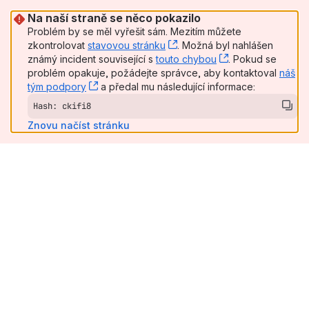
Na naší straně se něco pokazilo
Problém by se měl vyřešit sám. Mezitím můžete
zkontrolovat
stavovou stránku
, (opens new window)
. Možná byl nahlášen
známý incident související s
touto chybou
, (opens new wi
. Pokud se
problém opakuje, požádejte správce, aby kontaktoval
náš
tým podpory
, (opens new window)
a předal mu následující informace:
Hash: ckifi8
Znovu načíst stránku