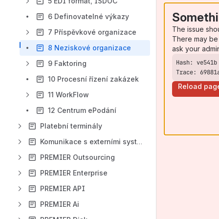
5 EDI formát, ISDOC
Somethi
6 Definovatelné výkazy
The issue sho
7 Příspěvkové organizace
There may be 
8 Neziskové organizace
ask your admi
9 Faktoring
Trace: 69881
10 Procesní řízení zakázek
Reload pag
11 WorkFlow
12 Centrum ePodání
Platební terminály
Komunikace s externími systémy
PREMIER Outsourcing
PREMIER Enterprise
PREMIER API
PREMIER Ai