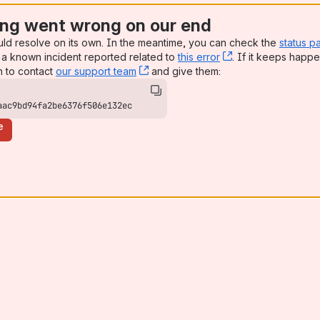
ng went wrong on our end
uld resolve on its own. In the meantime, you can check the
status p
a known incident reported related to
this error
, (opens new win
. If it keeps happe
n to contact
our support team
, (opens new window)
and give them:
aac9bd94fa2be6376f506e132ec
e