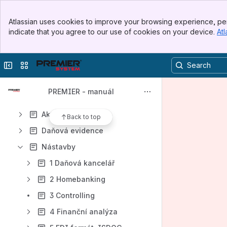
Odběratelé
Banner
Dodavatelé
Atlassian uses cookies to improve your browsing experience, per
Top Bar
indicate that you agree to our use of cookies on your device.
Atl
Zakázky a výroba
Sidebar
Main Content
Evidence
Collapse sidebar
Switch sites or apps
Mzdy
Sklad
PREMIER - manuál
Správce
Aktuálně
Back to top
Daňová evidence
Nástavby
1 Daňová kancelář
2 Homebanking
3 Controlling
4 Finanční analýza