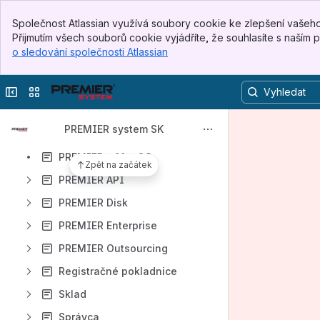
Novinky
Banner
Společnost Atlassian využívá soubory cookie ke zlepšení vašeho p
Top Bar
Přijmutím všech souborů cookie vyjádříte, že souhlasíte s naším
Osobná zložka
Sidebar
o sledování společnosti Atlassian
, (opens new window)
Main Content
Ostatné
Platobné terminály
Sbalit boční panel
Přepnout weby nebo aplikace
PREMIER AI
PREMIER system SK
PREMIER Air
PREMIER a MacOS
Zpět na začátek
PREMIER API
PREMIER Disk
PREMIER Enterprise
PREMIER Outsourcing
Registračné pokladnice
Sklad
Správca