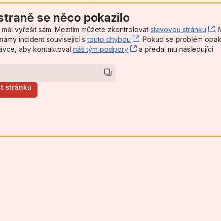
straně se něco pokazilo
 měl vyřešit sám. Mezitím můžete zkontrolovat
stavovou stránku
,
.
námý incident související s
touto chybou
, (opens new window)
. Pokud se problém opak
ávce, aby kontaktoval
náš tým podpory
, (opens new window)
a předal mu následující
t stránku