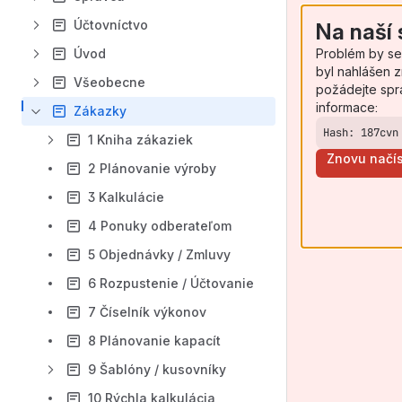
Účtovníctvo
Na naší 
Problém by se
Úvod
byl nahlášen z
Všeobecne
požádejte spr
informace:
Zákazky
Hash: 187cvn
1 Kniha zákaziek
Znovu načís
2 Plánovanie výroby
3 Kalkulácie
4 Ponuky odberateľom
5 Objednávky / Zmluvy
6 Rozpustenie / Účtovanie
7 Číselník výkonov
8 Plánovanie kapacít
9 Šablóny / kusovníky
10 Rýchla kalkulácia