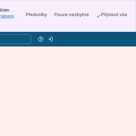
eklam.
Předvolby
Pouze nezbytné
Přijmout vše
známení
Nápověda
Přihlásit se